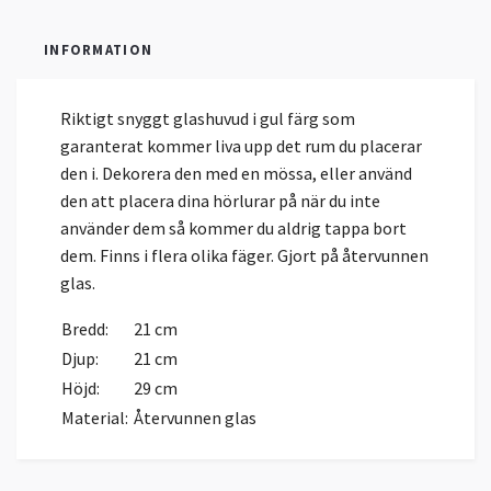
INFORMATION
Riktigt snyggt glashuvud i gul färg som
garanterat kommer liva upp det rum du placerar
den i. Dekorera den med en mössa, eller använd
den att placera dina hörlurar på när du inte
använder dem så kommer du aldrig tappa bort
dem. Finns i flera olika fäger. Gjort på återvunnen
glas.
Bredd:
21 cm
Djup:
21 cm
Höjd:
29 cm
Material:
Återvunnen glas