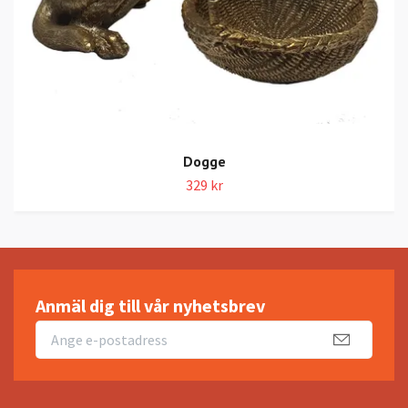
Dogge
329 kr
Anmäl dig till vår nyhetsbrev