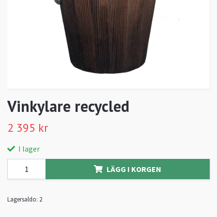
Vinkylare recycled
2 395 kr
I lager
LÄGG I KORGEN
Lagersaldo:
2