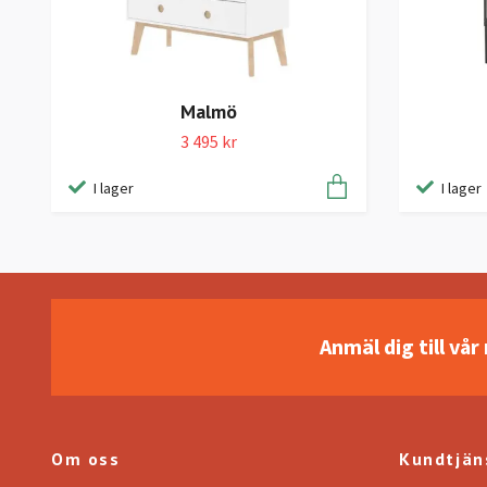
Malmö
3 495 kr
I lager
I lager
Anmäl dig till vå
Om oss
Kundtjän