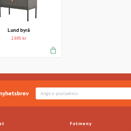
Lund byrå
2 695 kr
r nyhetsbrev
st
Fotmeny