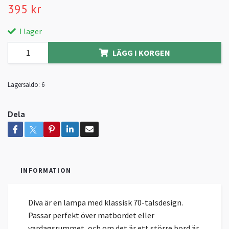
395 kr
I lager
LÄGG I KORGEN
Lagersaldo:
6
Dela
INFORMATION
Diva är en lampa med klassisk 70-talsdesign.
Passar perfekt över matbordet eller
vardagsrummet, och om det är ett större bord är