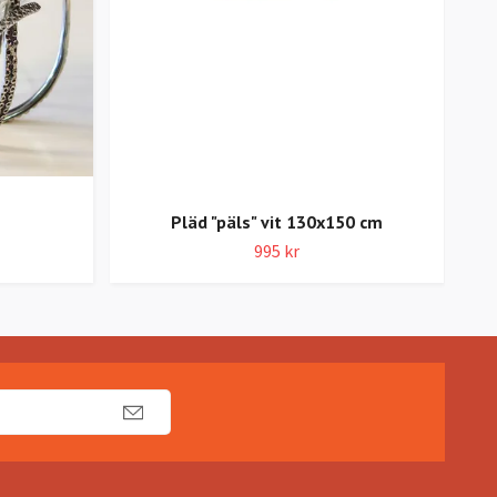
Pläd "päls" vit 130x150 cm
995 kr