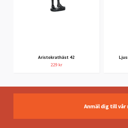
Aristokrathäst 42
Ljus
229 kr
Anmäl dig till vå