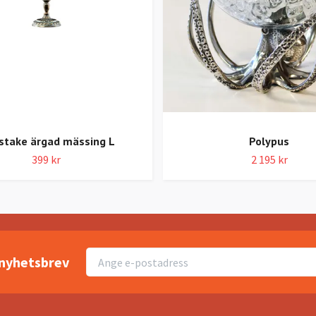
stake ärgad mässing L
Polypus
399 kr
2 195 kr
r nyhetsbrev