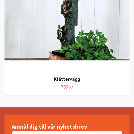
Klättervägg
789 kr
Anmäl dig till vår nyhetsbrev