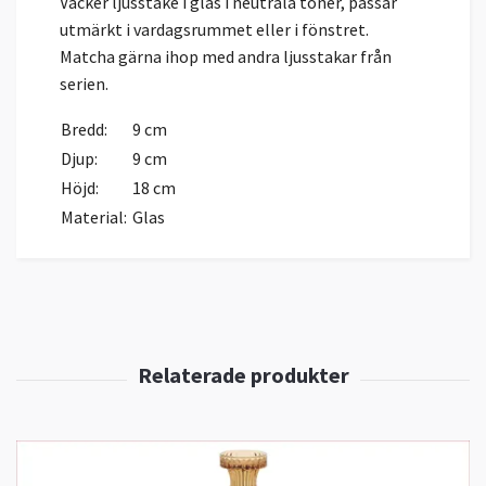
Vacker ljusstake i glas i neutrala toner, passar
utmärkt i vardagsrummet eller i fönstret.
Matcha gärna ihop med andra ljusstakar från
serien.
Bredd:
9 cm
Djup:
9 cm
Höjd:
18 cm
Material:
Glas