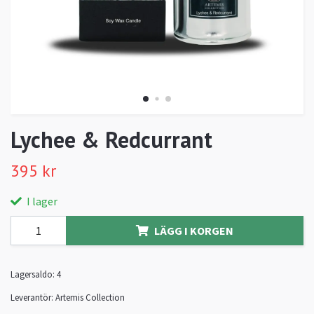
Lychee & Redcurrant
395 kr
I lager
LÄGG I KORGEN
Lagersaldo:
4
Leverantör:
Artemis Collection