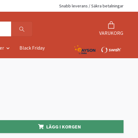
Snabb leverans / Säkra betalningar
VARUKORG
er
Black Friday
LÄGG I KORGEN