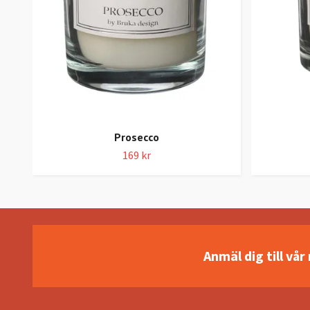
Prosecco
169 kr
Anmäl dig till vå