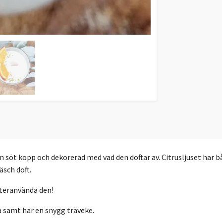
söt kopp och dekorerad med vad den doftar av. Citrusljuset har båd
äsch doft.
återanvända den!
ia samt har en snygg träveke.