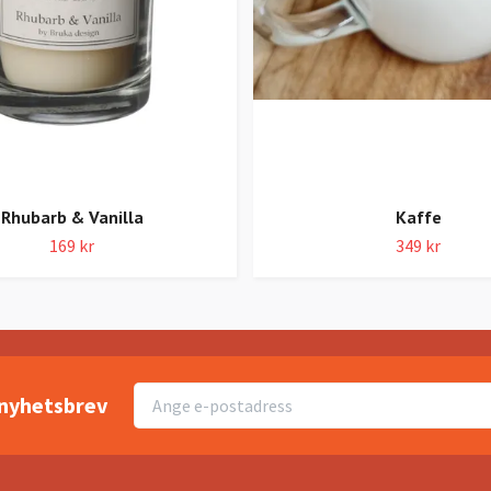
Rhubarb & Vanilla
Kaffe
169 kr
349 kr
r nyhetsbrev